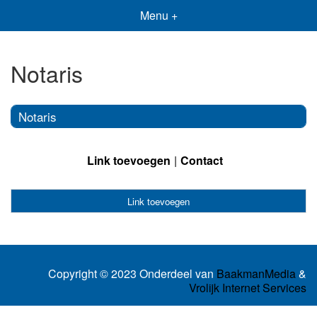
Menu +
Notaris
Notaris
Link toevoegen
Contact
Link toevoegen
Copyright © 2023 Onderdeel van
BaakmanMedia
&
Vrolijk Internet Services